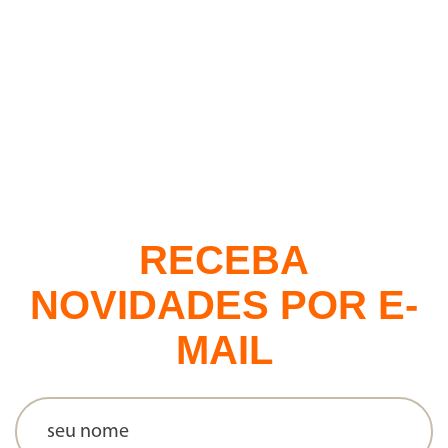
Uma das épocas mais gostosas do ano está chegando e, pra
quem gosta de se planejar, já é hora de pensar nos pratos...
16 | 11 | 2022
3 RECEITAS COM FRUTAS DA ESTAÇÃO
Optar pelas frutas da estação no consumo in natura e em suas
receitas pode trazer diversos benefícios para você e para o
planeta....
RECEBA
NOVIDADES POR E-
MAIL