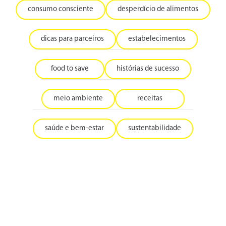
consumo consciente
desperdício de alimentos
dicas para parceiros
estabelecimentos
food to save
histórias de sucesso
meio ambiente
receitas
saúde e bem-estar
sustentabilidade
24 | 07 | 2026
QUAL A DIFERENÇA ENTRE “DATA DE VALIDADE”
E “CONSUMIR PREFERENCIALMENTE ANTES DE”?
Se você costuma olhar os rótulos antes de colocar os produtos
no carrinho, com certeza já reparou que as marcas usam termos
diferentes...