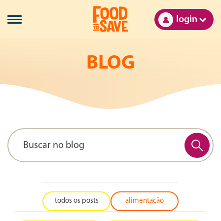
login
BLOG
todos os posts
alimentação