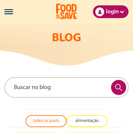
login
BLOG
todos os posts
alimentação