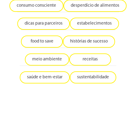
consumo consciente
desperdício de alimentos
dicas para parceiros
estabelecimentos
food to save
histórias de sucesso
meio ambiente
receitas
saúde e bem-estar
sustentabilidade
22 | 09 | 2024
10 RECEITAS COM BANANA MADURA
Você comprou muitas bananas e todas amadureceram ao
mesmo tempo? Separamos algumas receitas com banana
madura para você aproveitar esta fruta, que é...
20 | 09 | 2024