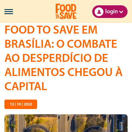
login
FOOD TO SAVE EM
BRASÍLIA: O COMBATE
AO DESPERDÍCIO DE
ALIMENTOS CHEGOU À
CAPITAL
13 | 10 | 2022