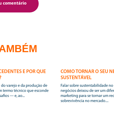
TAMBÉM
24 | 07 | 2026
CEDENTES E POR QUE
COMO TORNAR O SEU N
?
SUSTENTÁVEL
Falar sobre sustentabilidade no mundo dos
um termo técnico que esconde
negócios deixou de ser um difer
fios — e, ao...
marketing para se tornar um req
sobrevivência no mercado....