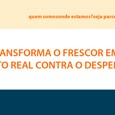
quem somos
onde estamos?
seja parc
RANSFORMA O FRESCOR E
O REAL CONTRA O DESPE