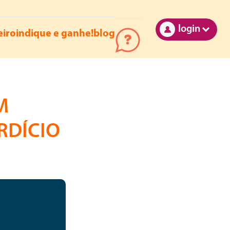
login
eiro
indique e ganhe!
blog
M
RDÍCIO