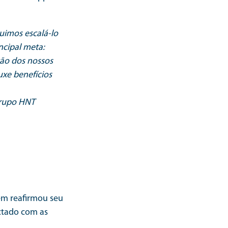
uimos escalá-lo
ncipal meta:
ção dos nossos
uxe benefícios
Grupo HNT
ém reafirmou seu
ctado com as