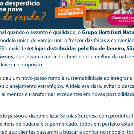
nal quando o assunto é qualidade, o
Grupo Hortifruti Natu
odelo único de varejo: unir o frescor das feiras à conveniê
São mais de
63 lojas distribuídas pelo Rio de Janeiro, Sã
Gerais
, que levam à mesa dos brasileiros o melhor da natur
 leveza e propósito.
 deu um novo passo rumo à sustentabilidade ao integrar a
 planejamento estratégico. A ideia era clara: evitar o desc
 alimentos e transformar excedentes em novas possibilidades
ede passou a disponibilizar Sacolas Surpresa com produtos f
 de itens de padaria e supermercado, todos em perfeito est
imediata: clientes passaram a buscar e confiar no modelo, t