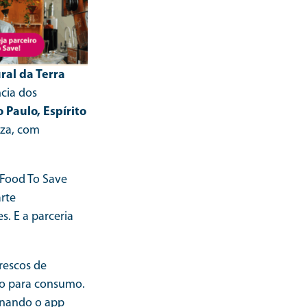
ral da Terra
ncia dos
o Paulo, Espírito
eza, com
 Food To Save
arte
. E a parceria
rescos de
ado para consumo.
ornando o app