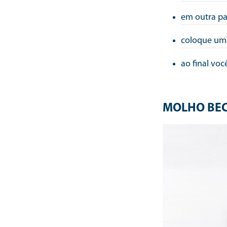
em outra pa
coloque uma
ao final voc
MOLHO BE