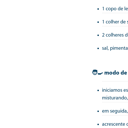
1 copo de le
1 colher de
2 colheres d
sal, piment
🧑‍🍳 modo de
iniciamos e
misturando
em seguida,
acrescente 