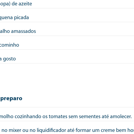
sopa) de azeite
quena picada
 alho amassados
 cominho
a gosto
 preparo
u molho cozinhando os tomates sem sementes até amolecer.
a no mixer ou no liquidificador até formar um creme bem 