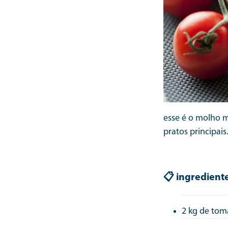
esse é o molho m
pratos principais
📋 ingredient
2 kg de tom