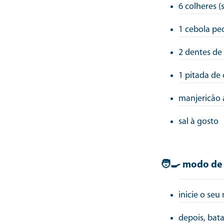
6 colheres (
1 cebola pe
2 dentes de
1 pitada de
manjericão 
sal à gosto
🧑‍🍳 modo de
inicie o se
depois, bat