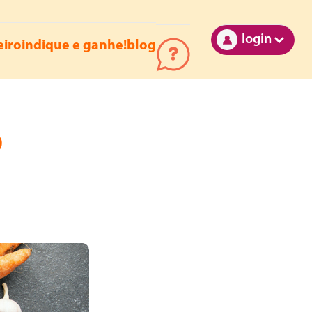
login
eiro
indique e ganhe!
blog
O