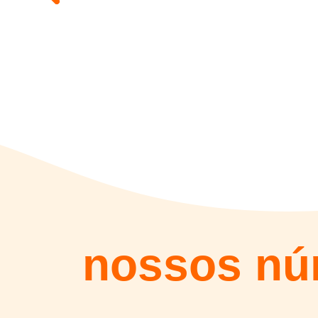
nossos nú