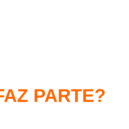
FAZ PARTE?