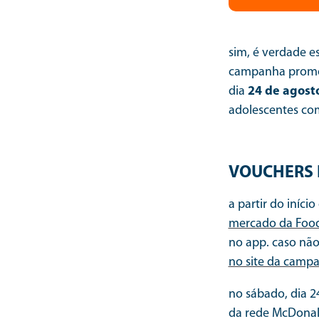
sim, é verdade es
campanha promov
dia
24 de agost
adolescentes co
VOUCHERS 
a partir do iníc
mercado da Food
no app. caso nã
no site da camp
no sábado, dia 2
da rede McDonald