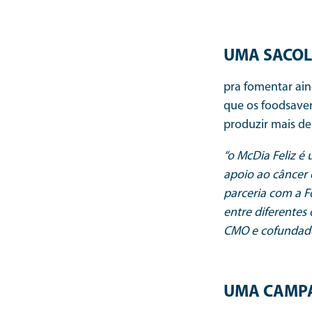
UMA SACOLA
pra fomentar ain
que os foodsaver
produzir mais de
“o McDia Feliz é
apoio ao câncer e
parceria com a F
entre diferentes
CMO e cofundado
UMA CAMPA