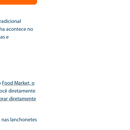
tradicional
ha acontece no
as e
o
Food Market, o
você diretamente
rar diretamente
s nas lanchonetes