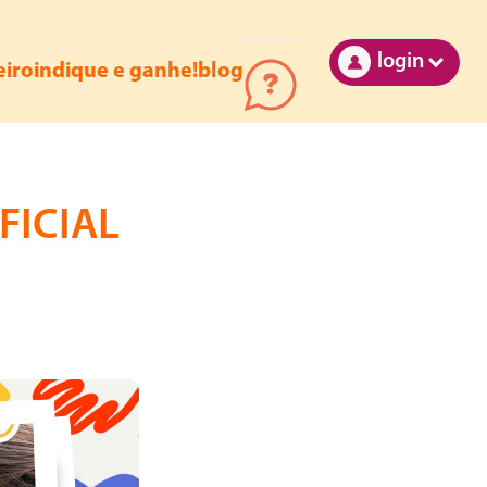
login
eiro
indique e ganhe!
blog
FICIAL