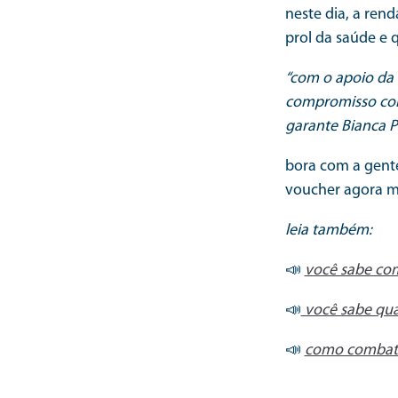
neste dia, a ren
prol da saúde e 
“com o apoio da 
compromisso com 
garante Bianca P
bora com a gente
voucher agora 
leia também:
📣
você sabe com
📣
você sabe quai
📣
como combate